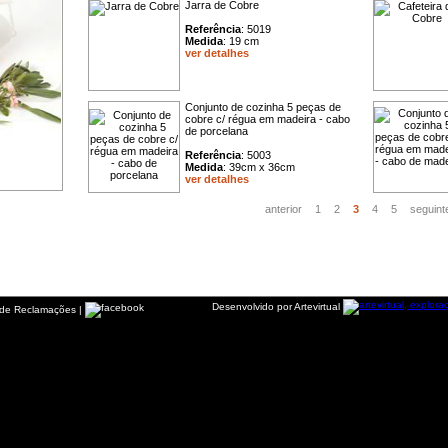
Jarra de Cobre
Referência
: 5019
Medida
: 19 cm
ver detalhes
Conjunto de cozinha 5 peças de
cobre c/ régua em madeira - cabo
de porcelana
Referência
: 5003
Medida
: 39cm x 36cm
ver detalhes
anterior
1
2
3
4
5
seguint
Desenvolvido por Artevirtual
 de Reclamações
|