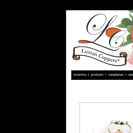
empresa
|
produtos
|
cataplanas
|
al