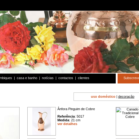
Subscrev
ambiques
|
casa e banho
|
notícias
|
contactos
|
clientes
uso doméstico
|
decoração
Ânfora Pinguim de Cobre
Referência
: 5017
Medida
: 21 cm
ver detalhes