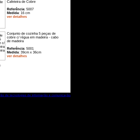
Cafeteira de Cobre
Referência
: 5007
Medida
: 16 cm
ver detalhes
Conjunto de cozinha 5 peças de
cobre c/ régua em madeira - cabo
de madeira
Referência
: 5001
Medida
: 39cm x 36cm
ver detalhes
e