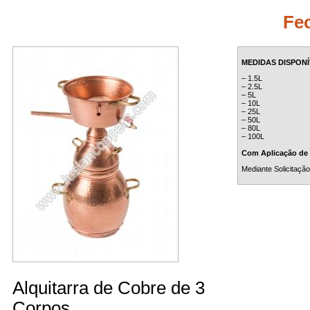
Fec
MEDIDAS DISPONÍ
– 1.5L
– 2.5L
– 5L
– 10L
– 25L
– 50L
– 80L
– 100L
Com Aplicação de
Mediante Solicitação
Alquitarra de Cobre de 3
Corpos